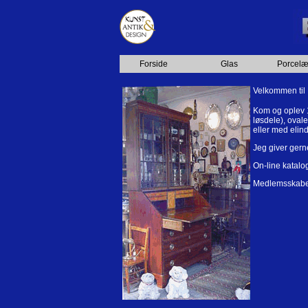
Forside
Glas
Porcel
Velkommen til B
Kom og oplev
løsdele), ovale
eller med elin
Jeg giver gerne
On-line katalog
Medlemsskabet 