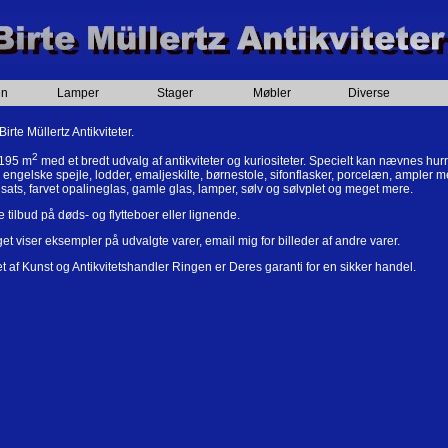
æn
Lamper
Stager
Møbler
Diverse
irte Müllertz Antikviteter.
2
 195 m
med et bredt udvalg af antikviteter og kuriositeter. Specielt kan nævnes hur
 engelske spejle, lodder, emaljeskilte, børnestole, sifonflasker, porcelæn, ampler m
dsats, farvet opalineglas, gamle glas, lamper, sølv og sølvplet og meget mere.
 tilbud på døds- og flytteboer eller lignende.
et viser eksempler på udvalgte varer, email mig for billeder af andre varer.
af Kunst og Antikvitetshandler Ringen er Deres garanti for en sikker handel.