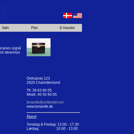
Sølv
Plet
E-handel
ricanes (også
ed stearinlys
Ordrupvej 123
2920 Charlottenlund
Tlf. 39 63 60 05
Mobil. 40 50 60 05
bmantik@antikvitet.net
www.bmantik.dk
Åbent
:
Torsdag & Fredag: 13.00 - 17.30
Lørdag: 10.00 - 13.00