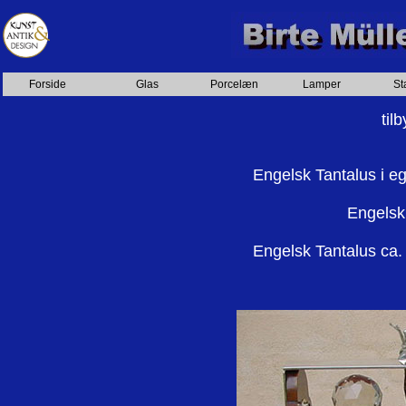
Forside
Glas
Porcelæn
Lamper
St
til
Engelsk Tantalus i e
Engelsk
Engelsk Tantalus ca.